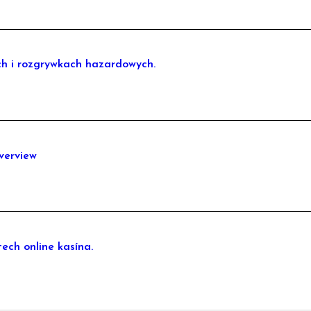
ch i rozgrywkach hazardowych.
verview
ech online kasína.