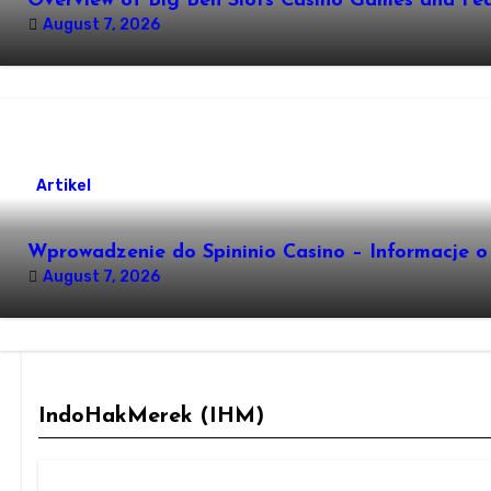
Overview of Big Ben Slots Casino Games and Fe
August 7, 2026
Artikel
Wprowadzenie do Spininio Casino – Informacje o
August 7, 2026
IndoHakMerek (IHM)