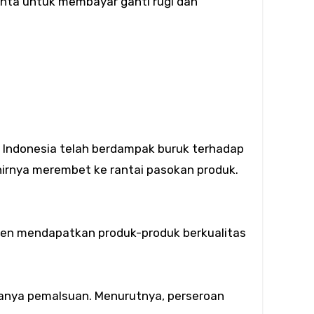
inta untuk membayar ganti rugi dan
i Indonesia telah berdampak buruk terhadap
khirnya merembet ke rantai pasokan produk.
men mendapatkan produk-produk berkualitas
anya pemalsuan. Menurutnya, perseroan